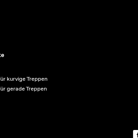
te
für kurvige Treppen
 für gerade Treppen