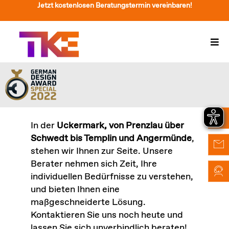
Zum
Jetzt kostenlosen Beratungstermin vereinbaren!
Inhalt
springen
Togg
Navi
Treppenlift
Preise
Service
In der
Uckermark, von Prenzlau über
Schwedt bis Templin und Angermünde
,
Treppenliftberatung
stehen wir Ihnen zur Seite. Unsere
Berater nehmen sich Zeit, Ihre
Über Uns & Kontakt
individuellen Bedürfnisse zu verstehen,
und bieten Ihnen eine
Suche
maßgeschneiderte Lösung.
nach:
Kontaktieren Sie uns noch heute und
lassen Sie sich unverbindlich beraten!