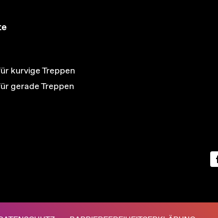
te
für kurvige Treppen
 für gerade Treppen