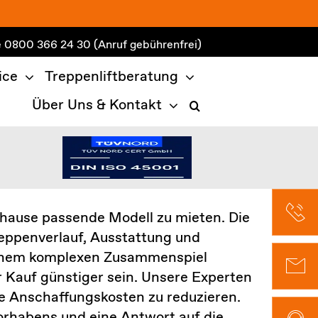
e
0800 366 24 30
(Anruf gebührenfrei)
ice
Treppenliftberatung
Über Uns & Kontakt
uhause passende Modell zu mieten. Die
eppenverlauf, Ausstattung und
us einem komplexen Zusammenspiel
r Kauf günstiger sein. Unsere Experten
e Anschaffungskosten zu reduzieren.
rhabens und eine Antwort auf die