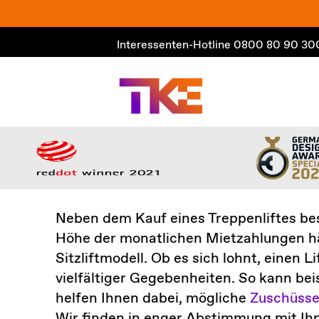
Zum
Inhalt
Interessenten-Hotline
0800 80 90 30
springen
Neben dem Kauf eines Treppenliftes bes
Höhe der monatlichen Mietzahlungen hän
Sitzliftmodell. Ob es sich lohnt, einen
vielfältiger Gegebenheiten. So kann be
helfen Ihnen dabei, mögliche
Zuschüsse
Wir finden in enger Abstimmung mit Ih