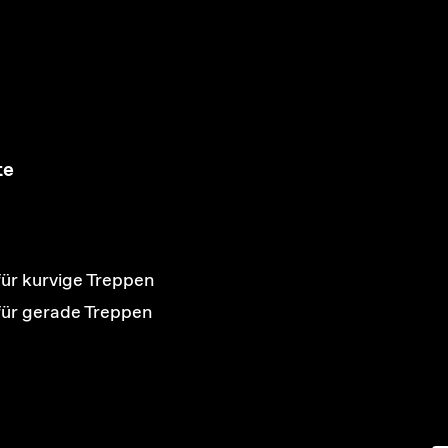
te
für kurvige Treppen
 für gerade Treppen