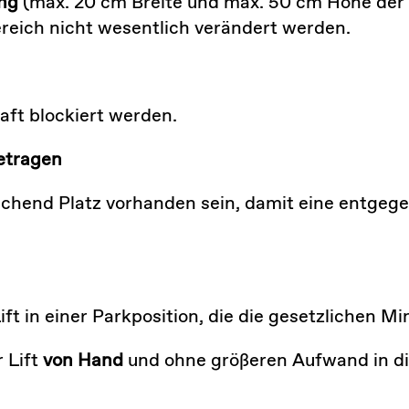
ng
(max. 20 cm Breite und max. 50 cm Höhe der Ko
reich nicht wesentlich verändert werden.
aft blockiert werden.
etragen
eichend Platz vorhanden sein, damit eine entg
ft in einer Parkposition, die die gesetzlichen Mi
r Lift
von Hand
und ohne größeren Aufwand in die