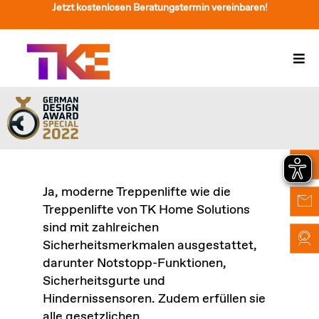
Zum
Jetzt kostenlosen Beratungstermin vereinbaren!
Inhalt
springen
Togg
Navi
Treppenlift
Preise
Service
Ja, moderne Treppenlifte wie die
Treppenliftberatung
Treppenlifte von TK Home Solutions
sind mit zahlreichen
Über Uns & Kontakt
Sicherheitsmerkmalen ausgestattet,
darunter Notstopp-Funktionen,
Suche
Sicherheitsgurte und
nach:
Hindernissensoren. Zudem erfüllen sie
alle gesetzlichen