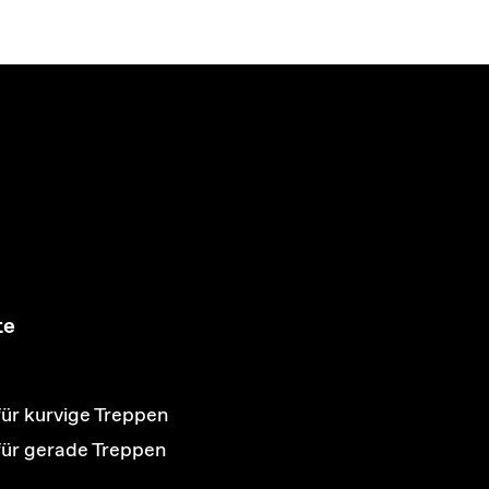
te
für kurvige Treppen
 für gerade Treppen