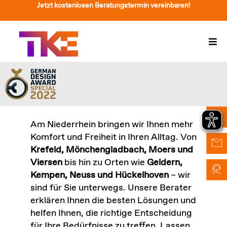
Zum
Jetzt kostenlosen Beratungstermin vereinbaren!
Inhalt
springen
Togg
Navi
Treppenlift
Preise
Service
Am Niederrhein bringen wir Ihnen mehr
Komfort und Freiheit in Ihren Alltag. Von
Treppenliftberatung
Krefeld, Mönchengladbach, Moers und
Viersen
bis hin zu Orten wie
Geldern,
Über Uns & Kontakt
Kempen, Neuss und Hückelhoven
– wir
sind für Sie unterwegs. Unsere Berater
Suche
erklären Ihnen die besten Lösungen und
nach:
helfen Ihnen, die richtige Entscheidung
für Ihre Bedürfnisse zu treffen. Lassen