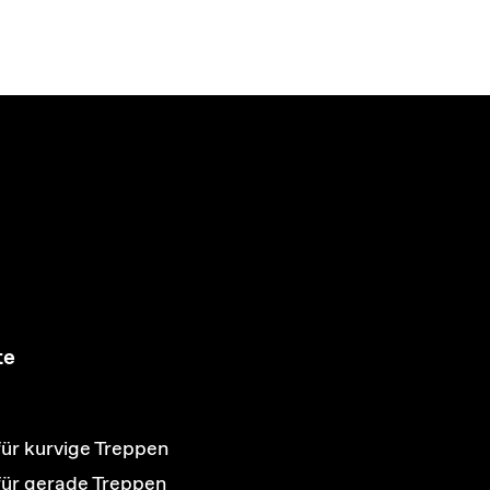
te
für kurvige Treppen
 für gerade Treppen