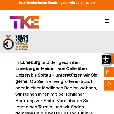
Zum
Jetzt kostenlosen Beratungstermin vereinbaren!
Inhalt
springen
Togg
Navi
Treppenlift
Preise
Service
In
Lüneburg
und der gesamten
Lüneburger Heide
–
von Celle über
Treppenliftberatung
Uelzen bis Soltau
–
unterstützen wir Sie
gerne
. Ob Sie in einer größeren Stadt
Über Uns & Kontakt
oder in einer ländlichen Region wohnen,
wir stehen Ihnen mit persönlicher
Suche
Beratung zur Seite. Vereinbaren Sie
nach:
jetzt einen Termin, und wir finden
gemeinsam die beste Lösung für Ihre