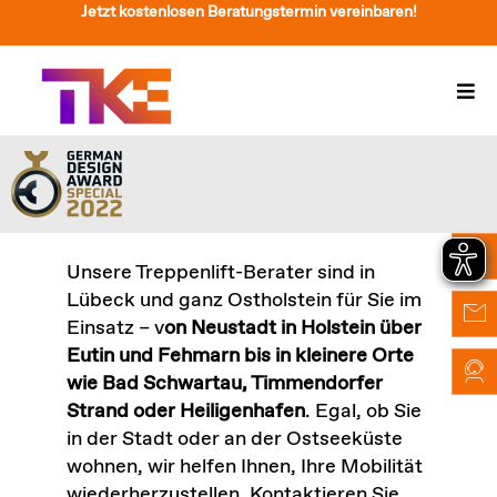
Zum
Jetzt kostenlosen Beratungstermin vereinbaren!
Inhalt
springen
Togg
Navi
Treppenlift
Preise
Service
Unsere Treppenlift-Berater sind in
Lübeck und ganz Ostholstein für Sie im
Treppenliftberatung
Einsatz – v
on Neustadt in Holstein über
Eutin und Fehmarn bis in kleinere Orte
Über Uns & Kontakt
wie Bad Schwartau, Timmendorfer
Strand oder Heiligenhafen
. Egal, ob Sie
Suche
in der Stadt oder an der Ostseeküste
nach:
wohnen, wir helfen Ihnen, Ihre Mobilität
wiederherzustellen. Kontaktieren Sie