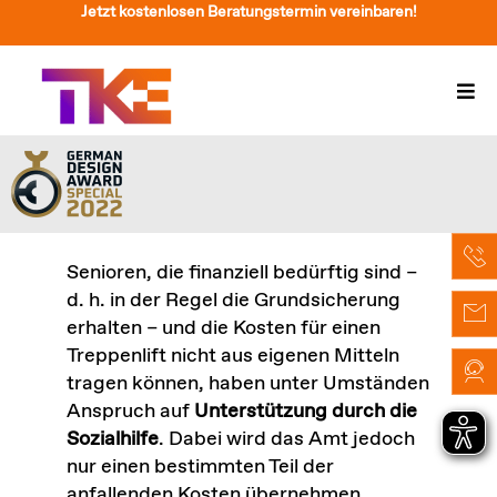
Zum
Jetzt kostenlosen Beratungstermin vereinbaren!
Inhalt
springen
Togg
Navi
Treppenlift
Preise
Service
Senioren, die finanziell bedürftig sind –
d. h. in der Regel die Grundsicherung
Treppenliftberatung
erhalten – und die Kosten für einen
Treppenlift nicht aus eigenen Mitteln
Über Uns & Kontakt
tragen können, haben unter Umständen
Anspruch auf
Unterstützung durch die
Suche
Sozialhilfe
. Dabei wird das Amt jedoch
nach:
nur einen bestimmten Teil der
anfallenden Kosten übernehmen.