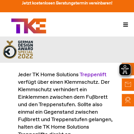
Zum
Jetzt kostenlosen Beratungstermin vereinbaren!
Inhalt
springen
Togg
Navi
Treppenlift
Preise
Service
Jeder TK Home Solutions
Treppenlift
verfügt über einen Klemmschutz. Der
Treppenliftberatung
Klemmschutz verhindert ein
Einklemmen zwischen dem Fußbrett
Über Uns & Kontakt
und den Treppenstufen. Sollte also
einmal ein Gegenstand zwischen
Suche
Fußbrett und Treppenstufen gelangen,
nach:
halten die TK Home Solutions