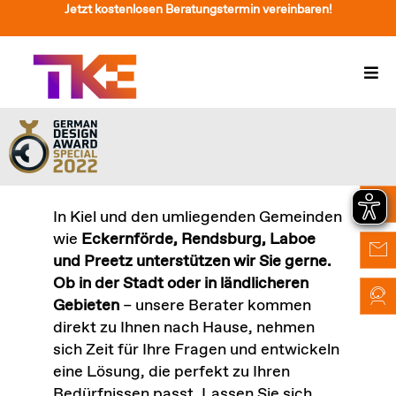
Zum
Jetzt kostenlosen Beratungstermin vereinbaren!
Inhalt
springen
Togg
Navi
Treppenlift
Preise
Service
In Kiel und den umliegenden Gemeinden
wie
Eckernförde, Rendsburg, Laboe
Treppenliftberatung
und Preetz unterstützen wir Sie gerne.
Ob in der Stadt oder in ländlicheren
Über Uns & Kontakt
Gebieten
– unsere Berater kommen
direkt zu Ihnen nach Hause, nehmen
Suche
sich Zeit für Ihre Fragen und entwickeln
nach:
eine Lösung, die perfekt zu Ihren
Bedürfnissen passt. Lassen Sie sich