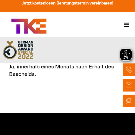
Zum
Jetzt kostenlosen Beratungstermin vereinbaren!
Inhalt
springen
Togg
Navi
Treppenlift
Preise
Ja, innerhalb eines Monats nach Erhalt des
Service
Bescheids.
Treppenliftberatung
Über Uns & Kontakt
Suche
nach: