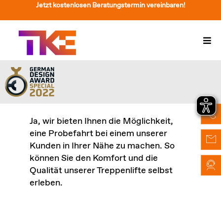
Zum
Jetzt kostenlosen Beratungstermin vereinbaren!
Inhalt
springen
Togg
Navi
Treppenlift
Preise
Service
Ja, wir bieten Ihnen die Möglichkeit,
eine Probefahrt bei einem unserer
Treppenliftberatung
Kunden in Ihrer Nähe zu machen. So
können Sie den Komfort und die
Über Uns & Kontakt
Qualität unserer Treppenlifte selbst
erleben.
Suche
nach: