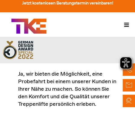
Zum
Jetzt kostenlosen Beratungstermin vereinbaren!
Inhalt
springen
Togg
Navi
Treppenlift
Preise
Service
Ja, wir bieten die Möglichkeit, eine
Probefahrt bei einem unserer Kunden in
Treppenliftberatung
Ihrer Nähe zu machen. So können Sie
den Komfort und die Qualität unserer
Über Uns & Kontakt
Treppenlifte persönlich erleben.
Suche
nach: