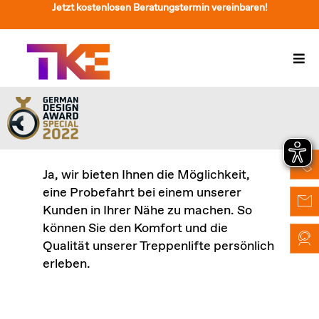
Zum
Jetzt kostenlosen Beratungstermin vereinbaren!
Inhalt
springen
Togg
Navi
Treppenlift
Preise
Service
Ja, wir bieten Ihnen die Möglichkeit,
eine Probefahrt bei einem unserer
Treppenliftberatung
Kunden in Ihrer Nähe zu machen. So
können Sie den Komfort und die
Über Uns & Kontakt
Qualität unserer Treppenlifte persönlich
erleben.
Suche
nach: