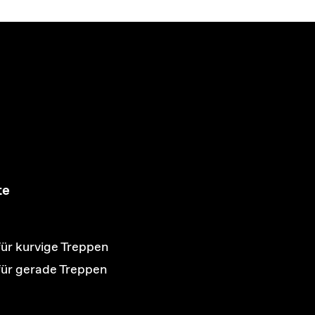
te
für kurvige Treppen
 für gerade Treppen