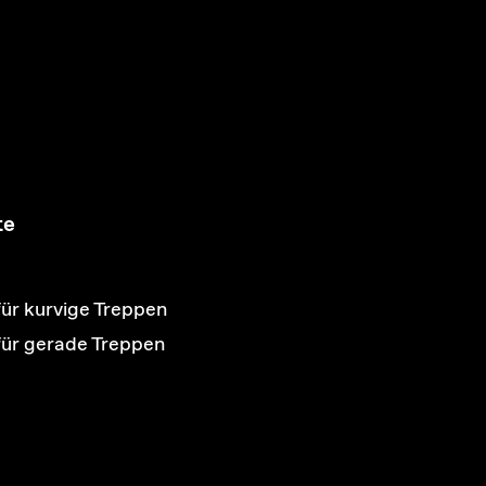
te
für kurvige Treppen
 für gerade Treppen