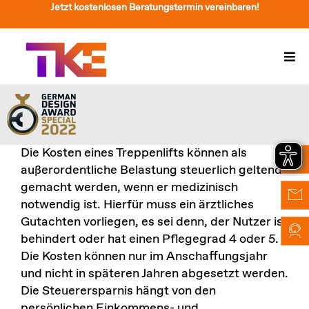
Zum
Jetzt kostenlosen Beratungstermin vereinbaren!
Inhalt
springen
Togg
Navi
Treppenlift
Preise
Die Kosten eines Treppenlifts können als
Service
außerordentliche Belastung steuerlich geltend
gemacht werden, wenn er medizinisch
Treppenliftberatung
notwendig ist. Hierfür muss ein ärztliches
Gutachten vorliegen, es sei denn, der Nutzer ist
Über Uns & Kontakt
behindert oder hat einen Pflegegrad 4 oder 5.
Die Kosten können nur im Anschaffungsjahr
Suche
und nicht in späteren Jahren abgesetzt werden.
nach:
Die Steuerersparnis hängt von den
persönlichen Einkommens- und