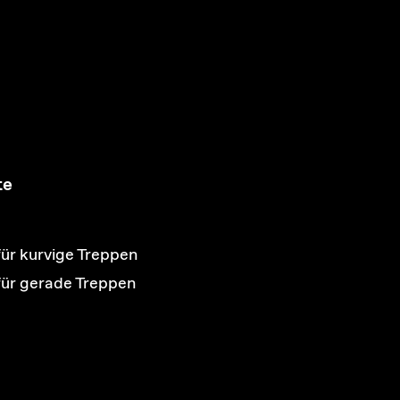
te
für kurvige Treppen
 für gerade Treppen