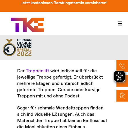
Zum
Jetzt kostenlosen Beratungstermin vereinbaren!
Inhalt
springen
Togg
Navi
Treppenlift
Preise
Service
Der
Treppenlift
wird individuell für die
jeweilige Treppe gefertigt. Er überbrückt
Treppenliftberatung
mehrere Etagen und unterschiedlich
geformte Treppen: Gerade oder kurvige
Über Uns & Kontakt
Treppen mit und ohne Podest.
Suche
Sogar für schmale Wendeltreppen finden
nach:
sich individuelle Lösungen. Auch das
Material der Treppe hat keinen Einfluss auf
die Möglichkeiten eines Einbaus.