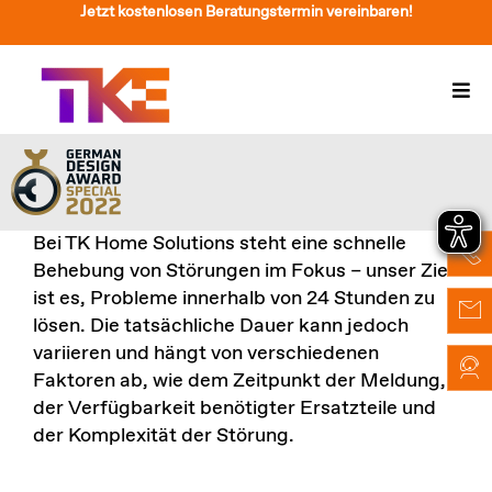
Zum
Jetzt kostenlosen Beratungstermin vereinbaren!
Inhalt
springen
Togg
Navi
Treppenlift
Preise
Bei TK Home Solutions steht eine
schnelle
Service
Behebung von Störungen im Fokus
– unser Ziel
ist es, Probleme innerhalb von
24 Stunden
zu
Treppenliftberatung
lösen. Die tatsächliche Dauer kann jedoch
variieren und hängt von verschiedenen
Über Uns & Kontakt
Faktoren ab, wie dem Zeitpunkt der Meldung,
der Verfügbarkeit benötigter Ersatzteile und
Suche
der Komplexität der Störung.
nach: