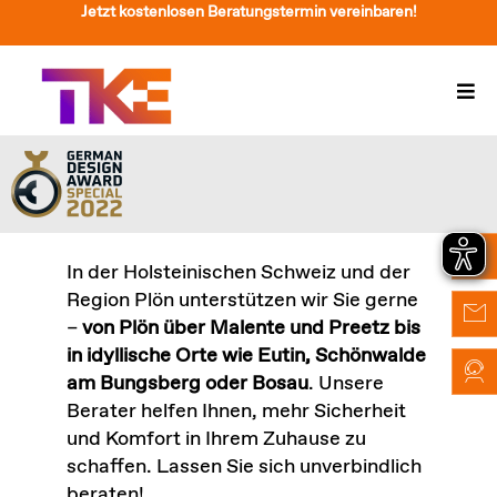
Zum
Jetzt kostenlosen Beratungstermin vereinbaren!
Inhalt
springen
Togg
Navi
Treppenlift
Preise
Service
In der Holsteinischen Schweiz und der
Region Plön unterstützen wir Sie gerne
Treppenliftberatung
–
von Plön über Malente und Preetz bis
in idyllische Orte wie Eutin, Schönwalde
Über Uns & Kontakt
am Bungsberg oder Bosau
. Unsere
Berater helfen Ihnen, mehr Sicherheit
Suche
und Komfort in Ihrem Zuhause zu
nach:
schaffen. Lassen Sie sich unverbindlich
beraten!