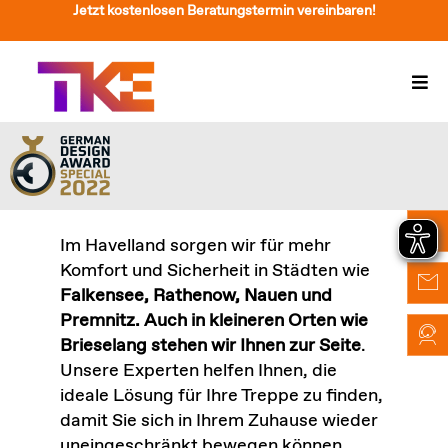
Zum
Jetzt kostenlosen Beratungstermin vereinbaren!
Inhalt
springen
Togg
Navi
Treppenlift
Preise
Service
Im Havelland sorgen wir für mehr
Komfort und Sicherheit in Städten wie
Treppenliftberatung
Falkensee, Rathenow, Nauen und
Premnitz. Auch in kleineren Orten wie
Über Uns & Kontakt
Brieselang stehen wir Ihnen zur Seite
.
Unsere Experten helfen Ihnen, die
Suche
ideale Lösung für Ihre Treppe zu finden,
nach:
damit Sie sich in Ihrem Zuhause wieder
uneingeschränkt bewegen können.