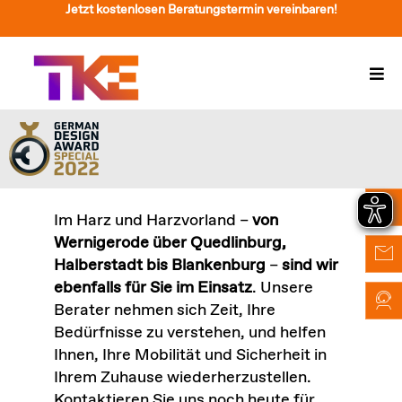
Zum
Jetzt kostenlosen Beratungstermin vereinbaren!
Inhalt
springen
Togg
Navi
Treppenlift
Preise
Service
Im Harz und Harzvorland –
von
Wernigerode über Quedlinburg,
Treppenliftberatung
Halberstadt bis Blankenburg
–
sind wir
ebenfalls für Sie im Einsatz
. Unsere
Über Uns & Kontakt
Berater nehmen sich Zeit, Ihre
Bedürfnisse zu verstehen, und helfen
Suche
Ihnen, Ihre Mobilität und Sicherheit in
nach:
Ihrem Zuhause wiederherzustellen.
Kontaktieren Sie uns noch heute für