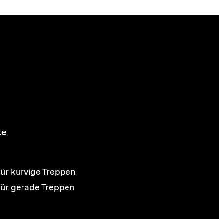
te
für kurvige Treppen
 für gerade Treppen