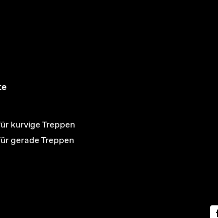
te
für kurvige Treppen
 für gerade Treppen