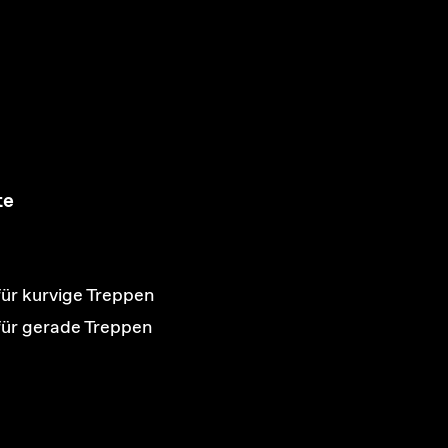
te
für kurvige Treppen
 für gerade Treppen