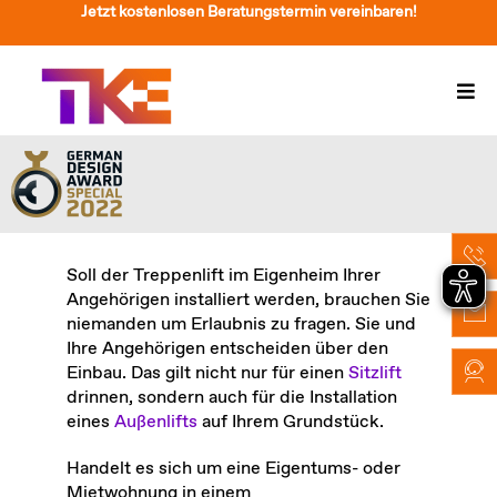
Zum
Jetzt kostenlosen Beratungstermin vereinbaren!
Inhalt
springen
Togg
Navi
Treppenlift
Preise
Service
Soll der Treppenlift im Eigenheim Ihrer
Angehörigen installiert werden, brauchen Sie
Treppenliftberatung
niemanden um Erlaubnis zu fragen. Sie und
Ihre Angehörigen entscheiden über den
Über Uns & Kontakt
Einbau. Das gilt nicht nur für einen
Sitzlift
drinnen, sondern auch für die Installation
Suche
eines
Außenlifts
auf Ihrem Grundstück.
nach:
Handelt es sich um eine Eigentums- oder
Mietwohnung in einem