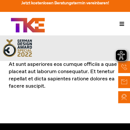
Zum
Jetzt kostenlosen Beratungstermin vereinbaren!
Inhalt
springen
Togg
Navi
Treppenlift
Preise
At sunt asperiores eos cumque officiis a quae
Service
placeat aut laborum consequatur. Et tenetur
repellat et dicta sapientes ratione dolores ea
Treppenliftberatung
facere suscipit.
Über Uns & Kontakt
Suche
nach: