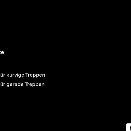
te
für kurvige Treppen
 für gerade Treppen