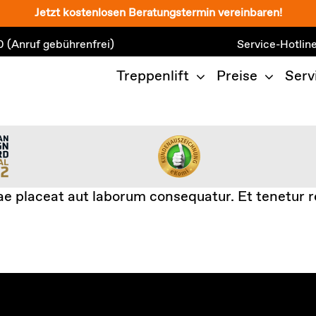
Jetzt kostenlosen Beratungstermin vereinbaren!
0
(Anruf gebührenfrei)
Service-Hotlin
Treppenlift
Preise
Serv
ae placeat aut laborum consequatur. Et tenetur re