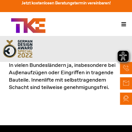
Zum
Jetzt kostenlosen Beratungstermin vereinbaren!
Inhalt
springen
Togg
Navi
Treppenlift
Preise
In vielen Bundesländern ja, insbesondere bei
Service
Außenaufzügen oder Eingriffen in tragende
Bauteile. Innenlifte mit selbsttragendem
Treppenliftberatung
Schacht sind teilweise genehmigungsfrei.
Über Uns & Kontakt
Suche
nach: