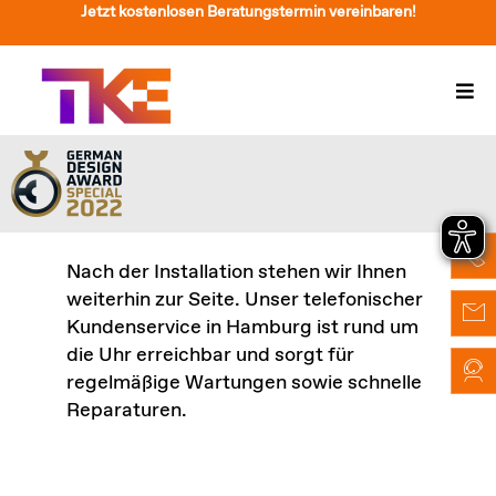
Zum
Jetzt kostenlosen Beratungstermin vereinbaren!
Inhalt
springen
Togg
Navi
Treppenlift
Preise
Service
Nach der Installation stehen wir Ihnen
weiterhin zur Seite. Unser telefonischer
Treppenliftberatung
Kundenservice in Hamburg ist rund um
die Uhr erreichbar und sorgt für
Über Uns & Kontakt
regelmäßige Wartungen sowie schnelle
Reparaturen.
Suche
nach: