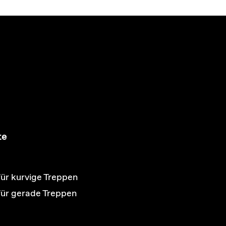
te
für kurvige Treppen
 für gerade Treppen