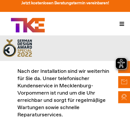
Zum
Jetzt kostenlosen Beratungstermin vereinbaren!
Inhalt
springen
Togg
Navi
Treppenlift
Preise
Service
Nach der Installation sind wir weiterhin
für Sie da. Unser telefonischer
Treppenliftberatung
Kundenservice in Mecklenburg-
Vorpommern ist rund um die Uhr
Über Uns & Kontakt
erreichbar und sorgt für regelmäßige
Wartungen sowie schnelle
Suche
Reparaturservices.
nach: