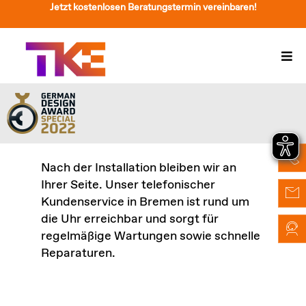
Zum
Jetzt kostenlosen Beratungstermin vereinbaren!
Inhalt
springen
Togg
Navi
Treppenlift
Preise
Service
Nach der Installation bleiben wir an
Ihrer Seite. Unser telefonischer
Treppenliftberatung
Kundenservice in Bremen ist rund um
die Uhr erreichbar und sorgt für
Über Uns & Kontakt
regelmäßige Wartungen sowie schnelle
Reparaturen.
Suche
nach: