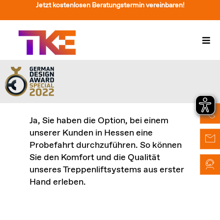
Zum
Jetzt kostenlosen Beratungstermin vereinbaren!
Inhalt
springen
Togg
Navi
Treppenlift
Preise
Service
Ja, Sie haben die Option, bei einem
unserer Kunden in Hessen eine
Treppenliftberatung
Probefahrt durchzuführen. So können
Sie den Komfort und die Qualität
Über Uns & Kontakt
unseres Treppenliftsystems aus erster
Hand erleben.
Suche
nach: