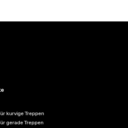
te
für kurvige Treppen
 für gerade Treppen