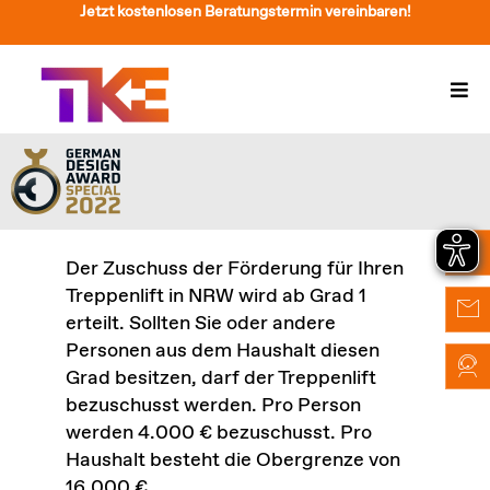
Zum
Jetzt kostenlosen Beratungstermin vereinbaren!
Inhalt
springen
Togg
Navi
Treppenlift
Preise
Service
Der Zuschuss der Förderung für Ihren
Treppenlift in NRW wird ab Grad 1
Treppenliftberatung
erteilt. Sollten Sie oder andere
Personen aus dem Haushalt diesen
Über Uns & Kontakt
Grad besitzen, darf der Treppenlift
bezuschusst werden. Pro Person
Suche
werden 4.000 € bezuschusst. Pro
nach:
Haushalt besteht die Obergrenze von
16.000 €.