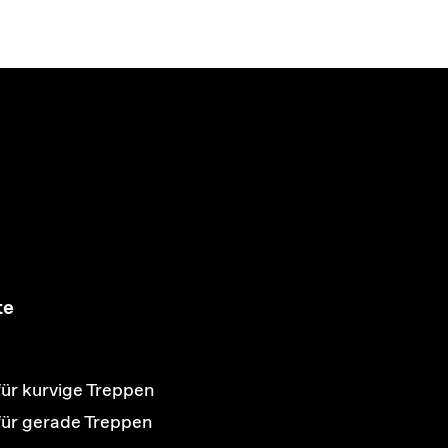
te
für kurvige Treppen
 für gerade Treppen