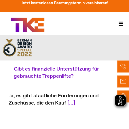
Zum
Jetzt kostenlosen Beratungstermin vereinbaren!
Inhalt
springen
Togg
Navi
Treppenlift
Preise
Service
Gibt es finanzielle Unterstützung für
gebrauchte Treppenlifte?
Treppenliftberatung
Über Uns & Kontakt
Ja, es gibt staatliche Förderungen und
Zuschüsse, die den Kauf
[...]
Suche
nach: