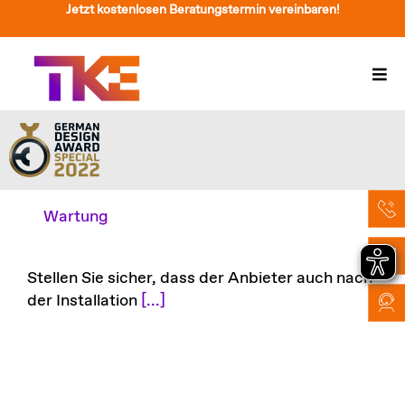
Zum
Jetzt kostenlosen Beratungstermin vereinbaren!
Inhalt
springen
Togg
Navi
Treppenlift
Preise
Service
Wartung
Treppenliftberatung
Stellen Sie sicher, dass der Anbieter auch nach
Über Uns & Kontakt
der Installation
[...]
Suche
nach: