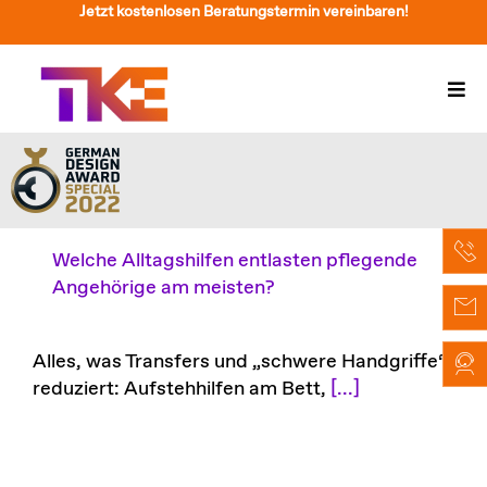
Zum
Jetzt kostenlosen Beratungstermin vereinbaren!
Inhalt
springen
Togg
Navi
Treppenlift
Preise
Service
Welche Alltagshilfen entlasten pflegende
Angehörige am meisten?
Treppenliftberatung
Über Uns & Kontakt
Alles, was Transfers und „schwere Handgriffe“
reduziert: Aufstehhilfen am Bett,
[...]
Suche
nach: